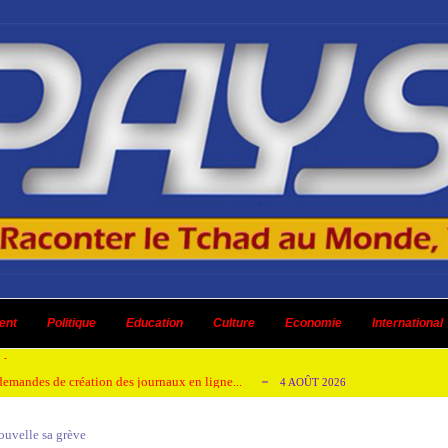
 ni un dividende ni une quelconque plus-...
3 AOÛT 2026
ent
 AOÛT 2026
Politique
Education
Culture
Economie
International
t pour honorer son ancien leader
2 AOÛT 2026
emandes de création des journaux en ligne...
4 AOÛT 2026
aire en Afrique de l’Ouest et du Ce...
4 AOÛT 2026
ouvelle sa grève
 ni un dividende ni une quelconque plus-...
3 AOÛT 2026