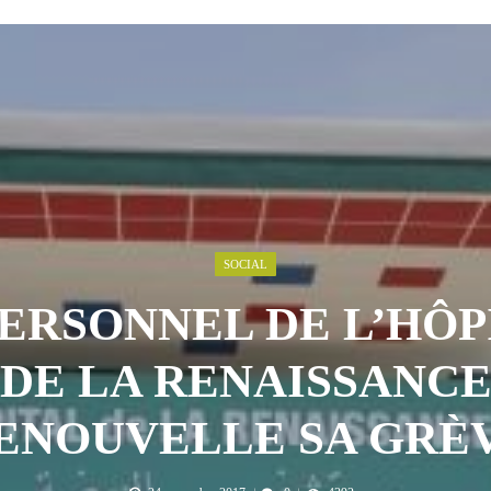
 AOÛT 2026
t pour honorer son ancien leader
2 AOÛT 2026
emandes de création des journaux en ligne...
4 AOÛT 2026
aire en Afrique de l’Ouest et du Ce...
4 AOÛT 2026
 ni un dividende ni une quelconque plus-...
3 AOÛT 2026
SOCIAL
PERSONNEL DE L’HÔP
DE LA RENAISSANC
ENOUVELLE SA GRÈ