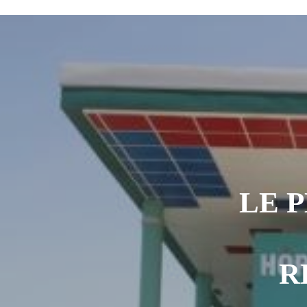
L’urgence d’un sursaut collectif
3
Kournari : le Psf mise sur le reboisemen
Tchad : la Hama suspend l’examen des d
Boko Haram et la nouvelle donne sécurit
« Notre arrestation n’a servi à apporter
LE 
R