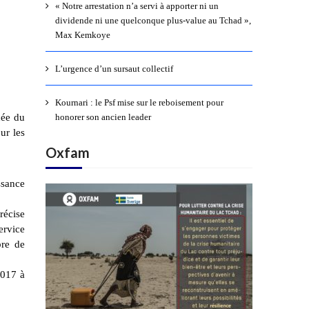
« Notre arrestation n’a servi à apporter ni un
dividende ni une quelconque plus-value au Tchad »,
Max Kemkoye
L’urgence d’un sursaut collectif
Kournari : le Psf mise sur le reboisement pour
cée du
honorer son ancien leader
ur les
Oxfam
ssance
récise
ervice
bre de
2017 à