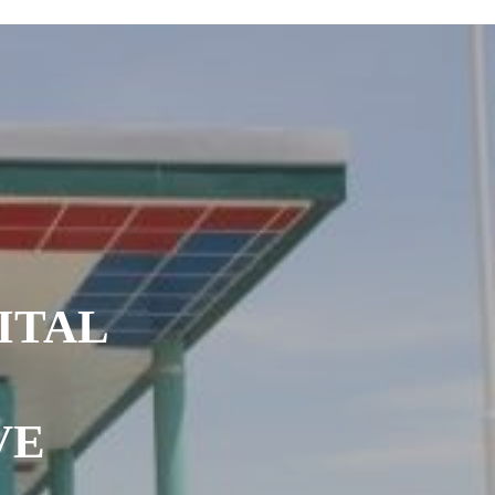
ITAL
E
VE