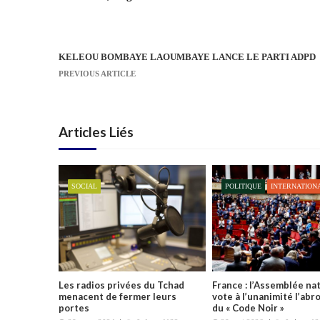
KELEOU BOMBAYE LAOUMBAYE LANCE LE PARTI ADPD
N
PREVIOUS ARTICLE
a
v
i
Articles Liés
g
a
t
SOCIAL
POLITIQUE
INTERNATION
i
o
n
d
e
l
Les radios privées du Tchad
France : l’Assemblée na
’
menacent de fermer leurs
vote à l’unanimité l’abr
portes
du « Code Noir »
a