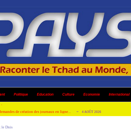
 ni un dividende ni une quelconque plus-...
3 AOÛT 2026
ent
 AOÛT 2026
Politique
Education
Culture
Economie
International
t pour honorer son ancien leader
2 AOÛT 2026
emandes de création des journaux en ligne...
4 AOÛT 2026
aire en Afrique de l’Ouest et du Ce...
4 AOÛT 2026
t le Dnis
 ni un dividende ni une quelconque plus-...
3 AOÛT 2026