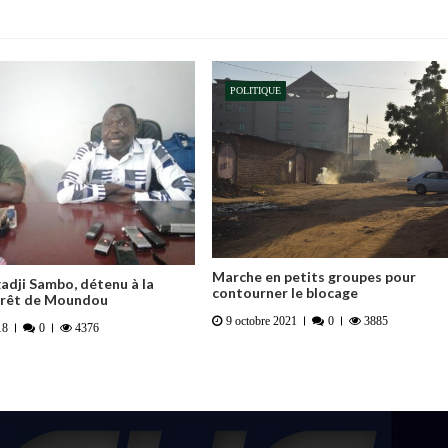
POLITIQUE
Marche en petits groupes pour
dji Sambo, détenu à la
contourner le blocage
rrêt de Moundou
9 octobre 2021
0
3885
18
0
4376