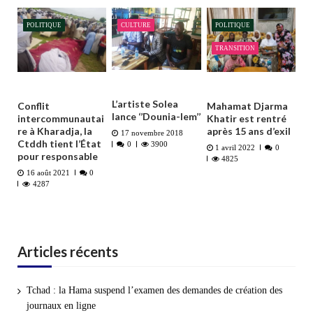
POLITIQUE
CULTURE
POLITIQUE
TRANSITION
L’artiste Solea
Conflit
Mahamat Djarma
lance ‘’Dounia-lem’’
intercommunautai
Khatir est rentré
re à Kharadja, la
après 15 ans d’exil
17 novembre 2018
Ctddh tient l’État
0
3900
1 avril 2022
0
pour responsable
4825
16 août 2021
0
4287
Articles récents
Tchad : la Hama suspend l’examen des demandes de création des
journaux en ligne