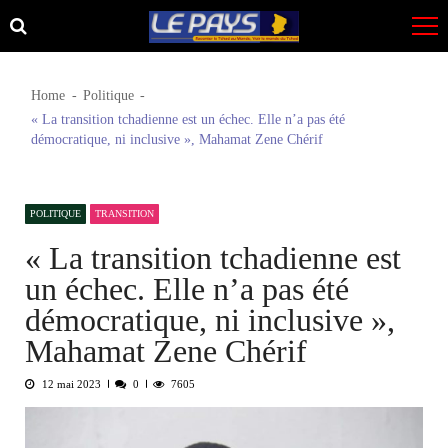
Skip
Skip
to
to
navigation
content
Home
Politique
« La transition tchadienne est un échec. Elle n’a pas été
démocratique, ni inclusive », Mahamat Zene Chérif
POLITIQUE
TRANSITION
« La transition tchadienne est
un échec. Elle n’a pas été
démocratique, ni inclusive »,
Mahamat Zene Chérif
12 mai 2023
0
7605