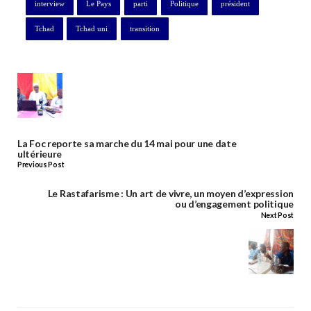
interview
Le Pays
parti
Politique
président
Tchad
Tchad uni
transition
La Foc reporte sa marche du 14 mai pour une date
ultérieure
Previous Post
Le Rastafarisme : Un art de vivre, un moyen d’expression
ou d’engagement politique
Next Post