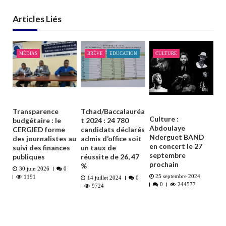
Articles Liés
MÉDIAS
BRÈVE
EDUCATION
CULTURE
Transparence
Tchad/Baccalauréa
Culture :
budgétaire : le
t 2024 : 24 780
Abdoulaye
CERGIED forme
candidats déclarés
Nderguet BAND
des journalistes au
admis d’office soit
en concert le 27
suivi des finances
un taux de
septembre
publiques
réussite de 26, 47
prochain
%
30 juin 2026
0
25 septembre 2024
1191
14 juillet 2024
0
0
244577
9724