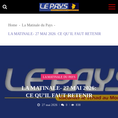
Skip
Skip
to
to
navigation
content
Home
La Matinale du Pays
LA MATINALE- 27 MAI 2026: CE QU’IL FAUT RETENIR
LA MATINALE DU PAYS
LA MATINALE- 27 MAI 2026:
CE QU’IL FAUT RETENIR
27 mai 2026
0
838