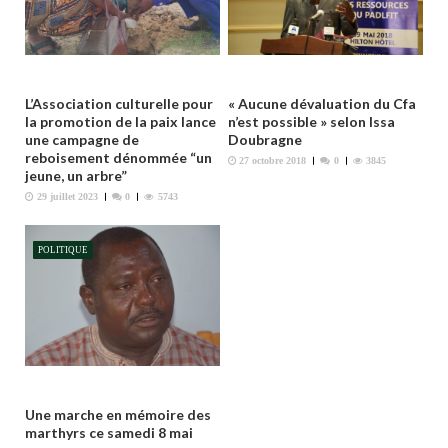
’
a
r
t
L’Association culturelle pour
« Aucune dévaluation du Cfa
i
la promotion de la paix lance
n’est possible » selon Issa
c
une campagne de
Doubragne
reboisement dénommée “un
l
27 octobre 2018
0
3845
jeune, un arbre”
e
29 juillet 2023
0
5743
POLITIQUE
Une marche en mémoire des
marthyrs ce samedi 8 mai