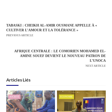
TABASKI : CHEIKH AL-AMIR OUSMANE APPELLE À «
N
CULTIVER L’AMOUR ET LA TOLÉRANCE »
a
PREVIOUS ARTICLE
v
i
AFRIQUE CENTRALE : LE COMORIEN MOHAMED EL-
g
AMINE SOUEF DEVIENT LE NOUVEAU PATRON DE
a
L’UNOCA
NEXT ARTICLE
t
i
Articles Liés
o
n
d
SOCIETÉ
ECONOMIE
e
l