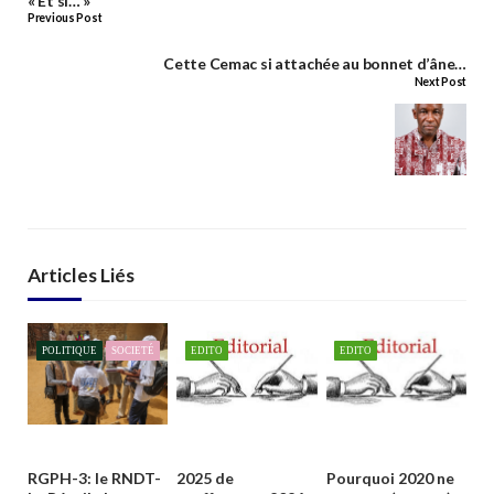
« Et si… »
Previous Post
Cette Cemac si attachée au bonnet d’âne…
Next Post
Articles Liés
POLITIQUE
SOCIETÉ
EDITO
EDITO
RGPH-3: le RNDT-
2025 de
Pourquoi 2020 ne