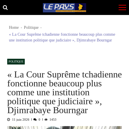
Skip
Skip
to
to
navigation
content
Home
Politique
« La Cour Suprême tchadienne fonctionne beaucoup plus comme
une institution politique que judiciaire », Djimrabaye Bourngar
POLITIQUE
« La Cour Suprême tchadienne
fonctionne beaucoup plus
comme une institution
politique que judiciaire »,
Djimrabaye Bourngar
11 juin 2026
0
1453