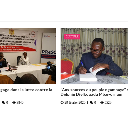
CULTURE
ngage dans la lutte contre la
’’Aux sources du peuple ngambaye’’ 
Delphin Djelkouada Mbaï-ornum
0
3840
29 février 2020
0
5529