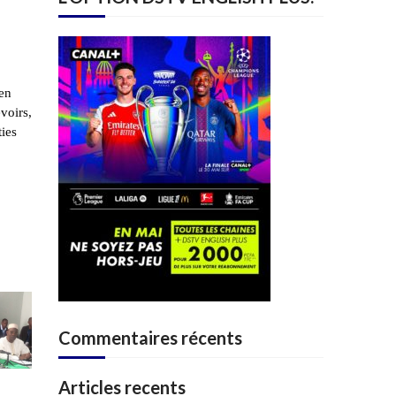
 en
evoirs,
ties
igué
Commentaires récents
Articles recents