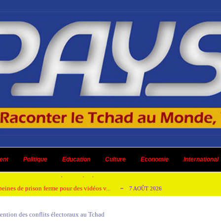
emandes de création des journaux en ligne...
4 AOÛT 2026
aire en Afrique de l’Ouest et du Ce...
ent
Politique
Education
Culture
4 AOÛT 2026
Economie
International
 ni un dividende ni une quelconque plus-...
3 AOÛT 2026
peines de prison ferme pour des vidéos v...
7 AOÛT 2026
isée « Bamba Tchandoulaye, dit Jorio Star...
7 AOÛT 2026
vention des conflits électoraux au Tchad
emandes de création des journaux en ligne...
4 AOÛT 2026