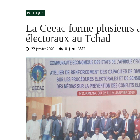
Boko Haram et la nouvelle donne sécurit
POLITIQUE
« Notre arrestation n’a servi à apporter
La Ceeac forme plusieurs ac
Sénégal : trois influenceurs écopent de 
électoraux au Tchad
Bongor : la Maison de la Culture rebapt
Tchad : la Hama suspend l’examen des d
22 janvier 2020
0
3572