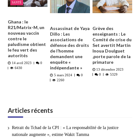
SANTÉ
Ghana : le
R21/Matrix-M, un
Assassinat de Yaya
Grève des
nouveau vaccin
Dillo : Les
enseignants : Le
contre le
associations de
Comité de crise du
paludisme obtient
défense des droits
Set avertit Martin
le feu vert des
de l’homme
Inoua Doulguet
autorités
demandent une
,porte parole de la
enquête «
primature
14 avril 2023
0
indépendante »
6430
13 décembre 2023
0
5329
5 mars 2024
0
2260
Articles récents
Retrait du Tchad de la CPI : « La responsabilité de la justice
nationale augmente », estime Wakit Tamma