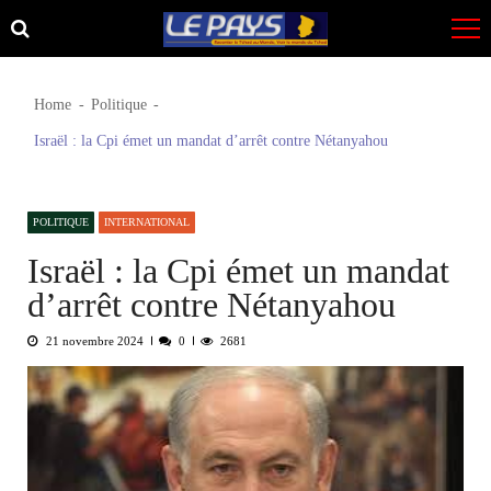
Skip
Skip
to
to
navigation
content
Home
Politique
Israël : la Cpi émet un mandat d’arrêt contre Nétanyahou
POLITIQUE
INTERNATIONAL
Israël : la Cpi émet un mandat
d’arrêt contre Nétanyahou
21 novembre 2024
0
2681