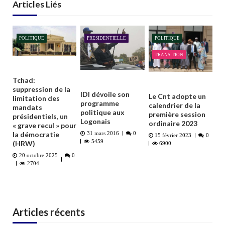
Articles Liés
POLITIQUE
PRESIDENTIELLE
POLITIQUE
TRANSITION
Tchad:
suppression de la
IDI dévoile son
Le Cnt adopte un
limitation des
programme
calendrier de la
mandats
politique aux
première session
présidentiels, un
Logonais
ordinaire 2023
« grave recul » pour
la démocratie
31 mars 2016
0
15 février 2023
0
5459
(HRW)
6900
20 octobre 2025
0
2704
Articles récents