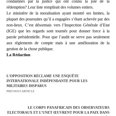
condamnés par la justice qui ont connu la joie de la
rédemption? Leur liste remplirait des volumes entiers.
Le ministère de la moralisation ayant montré ses limites, la
plupart des poursuites qu’il a engagées s’étant achevée par des
non-lieux. C’est désormais vers l’Inspection Générale d’Etat
(IGE) que les regards sont tournés pour donner force à la
parole présidentielle. Pour que l’audit ne serve pas seulement
aux règlements de compte mais à une amélioration de la
gestion de la chose publique.
La Rédaction
L’OPPOSITION RÉCLAME UNE ENQUÊTE
N
INTERNATIONALE INDÉPENDANTE POUR LES
a
MILITAIRES DISPARUS
PREVIOUS ARTICLE
v
i
g
LE CORPS PANAFRICAIN DES OBSERVATEURS
a
ELECTORAUX ET L’UNET ŒUVRENT POUR LA PAIX DANS