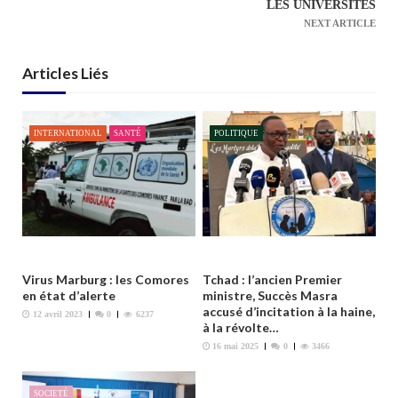
LES UNIVERSITÉS
t
NEXT ARTICLE
i
o
Articles Liés
n
d
e
INTERNATIONAL
SANTÉ
POLITIQUE
l
’
a
r
t
i
Virus Marburg : les Comores
Tchad : l’ancien Premier
c
en état d’alerte
ministre, Succès Masra
accusé d’incitation à la haine,
l
12 avril 2023
0
6237
à la révolte…
e
16 mai 2025
0
3466
SOCIETÉ