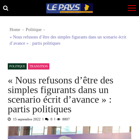
Skip
Skip
to
to
navigation
content
Home
Politique
« Nous refusons d’être des simples figurants dans un scenario écrit
d’avance » : partis politiques
POLITIQUE
TRANSITION
« Nous refusons d’être des
simples figurants dans un
scenario écrit d’avance » :
partis politiques
15 septembre 2022
0
8807