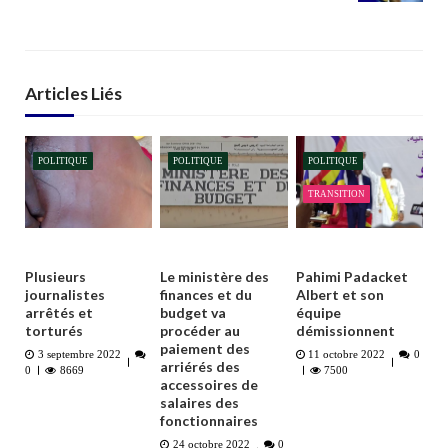
Articles Liés
POLITIQUE
POLITIQUE
POLITIQUE
TRANSITION
Plusieurs
Le ministère des
Pahimi Padacket
journalistes
finances et du
Albert et son
arrêtés et
budget va
équipe
torturés
procéder au
démissionnent
paiement des
3 septembre 2022
11 octobre 2022
0
arriérés des
0
8669
7500
accessoires de
salaires des
fonctionnaires
24 octobre 2022
0