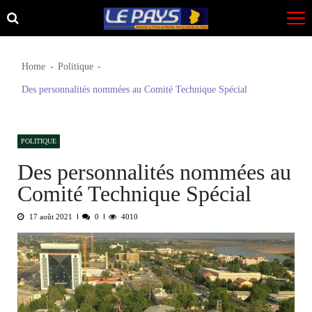
Skip
Skip
to
to
navigation
content
Home
Politique
Des personnalités nommées au Comité Technique Spécial
POLITIQUE
Des personnalités nommées au
Comité Technique Spécial
17 août 2021
0
4010