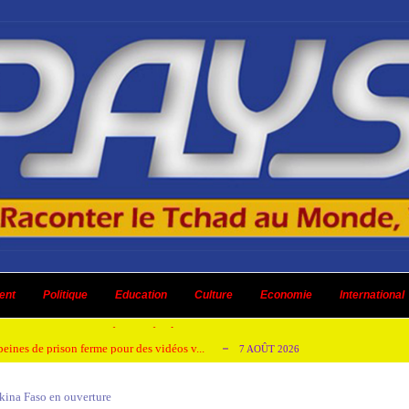
emandes de création des journaux en ligne...
4 AOÛT 2026
aire en Afrique de l’Ouest et du Ce...
ent
Politique
Education
Culture
4 AOÛT 2026
Economie
International
 ni un dividende ni une quelconque plus-...
3 AOÛT 2026
peines de prison ferme pour des vidéos v...
7 AOÛT 2026
isée « Bamba Tchandoulaye, dit Jorio Star...
7 AOÛT 2026
kina Faso en ouverture
emandes de création des journaux en ligne...
4 AOÛT 2026