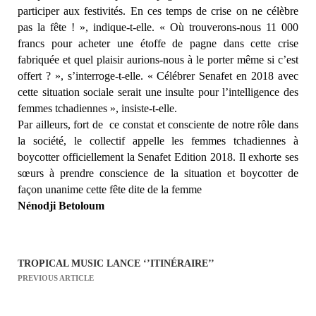
participer aux festivités. En ces temps de crise on ne célèbre
pas la fête ! », indique-t-elle. « Où trouverons-nous 11 000
francs pour acheter une étoffe de pagne dans cette crise
fabriquée et quel plaisir aurions-nous à le porter même si c’est
offert ? », s’interroge-t-elle. « Célébrer Senafet en 2018 avec
cette situation sociale serait une insulte pour l’intelligence des
femmes tchadiennes », insiste-t-elle.
Par ailleurs, fort de
ce constat et consciente de notre rôle dans
la société, le collectif appelle les femmes tchadiennes à
boycotter officiellement la Senafet Edition 2018. Il exhorte ses
sœurs à prendre conscience de la situation et boycotter de
façon unanime cette fête dite de la femme
Nénodji Betoloum
TROPICAL MUSIC LANCE ‘’ITINÉRAIRE’’
N
PREVIOUS ARTICLE
a
v