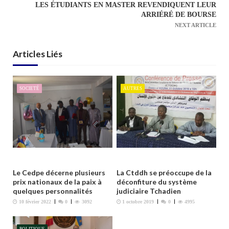
LES ÉTUDIANTS EN MASTER REVENDIQUENT LEUR
i
ARRIÉRÉ DE BOURSE
g
NEXT ARTICLE
a
t
Articles Liés
i
o
n
SOCIETÉ
AUTRES
d
e
l
’
a
r
Le Cedpe décerne plusieurs
La Ctddh se préoccupe de la
t
prix nationaux de la paix à
déconfiture du système
quelques personnalités
judiciaire Tchadien
i
10 février 2022
0
3092
1 octobre 2019
0
4995
c
l
POLITIQUE