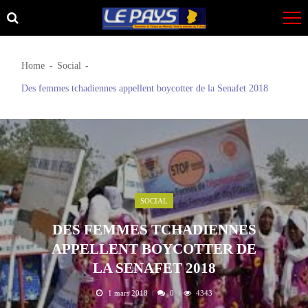
Skip
Skip
to
to
navigation
content
Home
Social
Des femmes tchadiennes appellent boycotter de la Senafet 2018
SOCIAL
DES FEMMES TCHADIENNES
APPELLENT BOYCOTTER DE
LA SENAFET 2018
1 mars 2018
0
4343