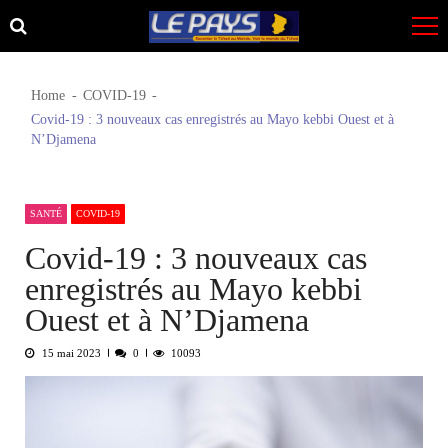
Skip
Skip
to
to
navigation
content
Home
COVID-19
Covid-19 : 3 nouveaux cas enregistrés au Mayo kebbi Ouest et à
N’Djamena
SANTÉ
COVID-19
Covid-19 : 3 nouveaux cas
enregistrés au Mayo kebbi
Ouest et à N’Djamena
15 mai 2023
0
10093