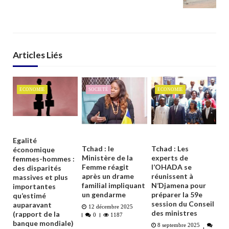
Articles Liés
ECONOMIE
SOCIETÉ
ECONOMIE
Egalité
Tchad : le
Tchad : Les
économique
Ministère de la
experts de
femmes-hommes :
Femme réagit
l’OHADA se
des disparités
après un drame
réunissent à
massives et plus
familial impliquant
N’Djamena pour
importantes
un gendarme
préparer la 59e
qu’estimé
session du Conseil
auparavant
12 décembre 2025
des ministres
(rapport de la
0
1187
banque mondiale)
8 septembre 2025