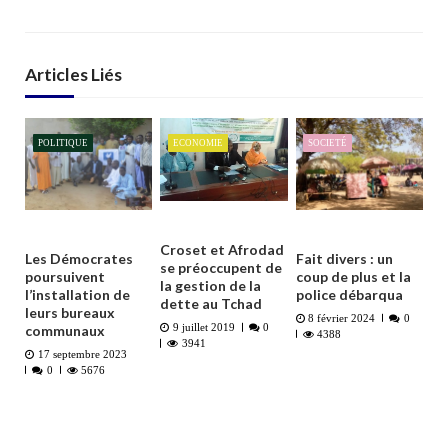
Articles Liés
POLITIQUE
ECONOMIE
SOCIETÉ
Croset et Afrodad
Les Démocrates
Fait divers : un
se préoccupent de
poursuivent
coup de plus et la
la gestion de la
l’installation de
police débarqua
dette au Tchad
leurs bureaux
8 février 2024
0
communaux
9 juillet 2019
0
4388
3941
17 septembre 2023
0
5676