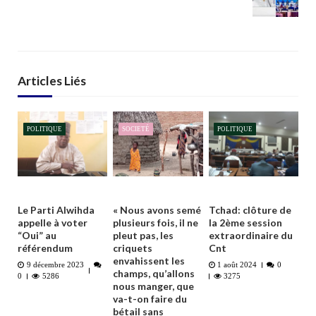
Articles Liés
POLITIQUE
SOCIETÉ
POLITIQUE
Le Parti Alwihda
« Nous avons semé
Tchad: clôture de
appelle à voter
plusieurs fois, il ne
la 2ème session
“Oui” au
pleut pas, les
extraordinaire du
référendum
criquets
Cnt
envahissent les
9 décembre 2023
1 août 2024
0
champs, qu’allons
0
5286
3275
nous manger, que
va-t-on faire du
bétail sans