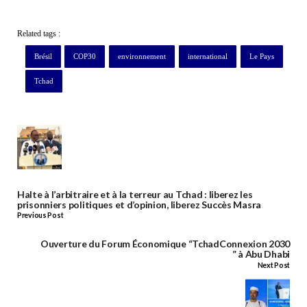
Related tags :
Brésil
COP30
environnement
international
Le Pays
Tchad
Halte à l’arbitraire et à la terreur au Tchad : liberez les
prisonniers politiques et d’opinion, liberez Succès Masra
Previous Post
Ouverture du Forum Économique “TchadConnexion 2030
” à Abu Dhabi
Next Post