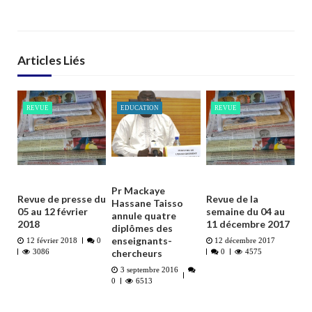
Articles Liés
REVUE
EDUCATION
REVUE
Pr Mackaye
Revue de presse du
Revue de la
Hassane Taisso
05 au 12 février
semaine du 04 au
annule quatre
2018
11 décembre 2017
diplômes des
enseignants-
12 février 2018
0
12 décembre 2017
chercheurs
3086
0
4575
3 septembre 2016
0
6513