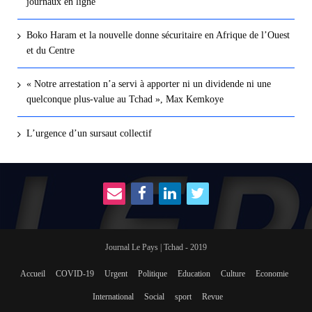
journaux en ligne
Boko Haram et la nouvelle donne sécuritaire en Afrique de l’Ouest
et du Centre
« Notre arrestation n’a servi à apporter ni un dividende ni une
quelconque plus-value au Tchad », Max Kemkoye
L’urgence d’un sursaut collectif
Journal Le Pays | Tchad - 2019
Accueil
COVID-19
Urgent
Politique
Education
Culture
Economie
International
Social
sport
Revue