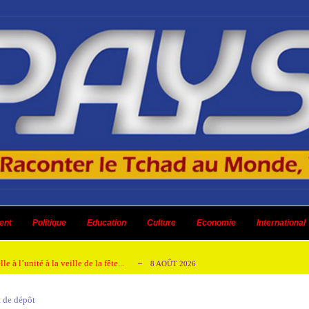
ent à renoncer au retrait de la CPI
8 AOÛT 2026
urs culturels
ent
Politique
8 AOÛT 2026
Education
Culture
Economie
International
ensés
8 AOÛT 2026
 à l’unité à la veille de la fête...
8 AOÛT 2026
énagement réceptionnés aux abords du Palais...
8 AOÛT 2026
 de dépôt
ent à renoncer au retrait de la CPI
8 AOÛT 2026