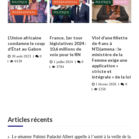
POLITIQUE
INTERNATIONAL
POLITIQUE
SOCIETÉ
INTERNATIONAL
POLITIQUE
L’Union africaine
France, 1er tour
Viol d’une fillette
condamne le coup
législatives 2024 :
de 4 ans à
d’État au Gabon
10,6 millions de
N’Djamena : le
voix pour le RN
ministère de la
30 août 2023
0
Femme exige une
6139
1 juillet 2024
0
application «
3794
stricte et
intégrale » de la loi
1 février 2026
0
1256
Articles récents
Le sénateur Pahimi Padacké Albert appelle à l’unité à la veille de la