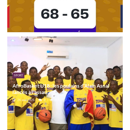
SPORT
AfroBasket U18 : les poulains d’Alain Asnal
lancés à l’assau...
26 mai 2026
0
906