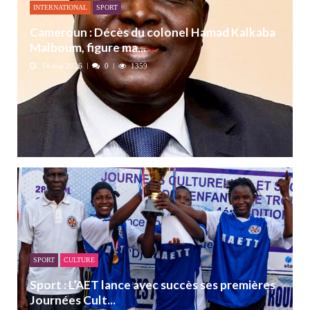
INTERNATIONAL
SPORT
Cameroun : Décès du colonel Hamad Kalkaba
Malboum, figure ma...
14 mai 2026
0
1359
SPORT
CULTURE
Sport : L’AET lance avec succès ses premières
Journées Cult...