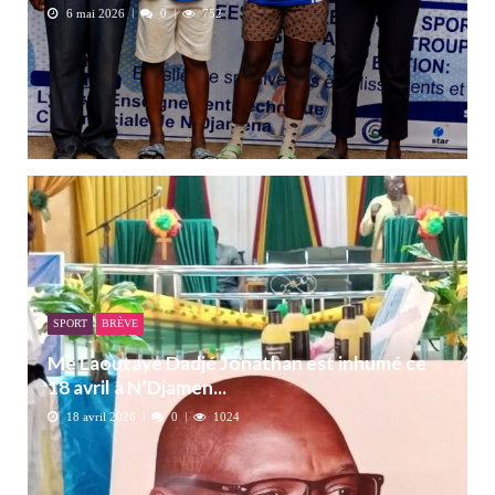
6 mai 2026
0
752
SPORT
BRÈVE
Me Laoutaye Dadjé Jonathan est inhumé ce
18 avril à N’Djamen...
18 avril 2026
0
1024