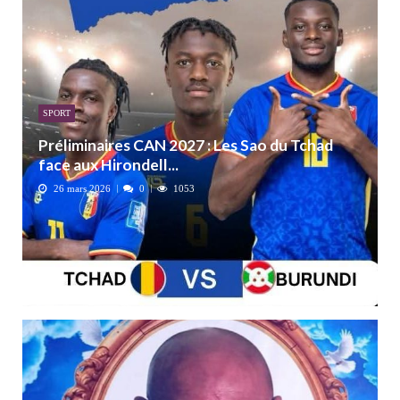
SPORT
Préliminaires CAN 2027 : Les Sao du Tchad
face aux Hirondell...
26 mars 2026
0
1053