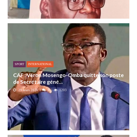
SPORT
INTERNATIONAL
CAF : Véron Mosengo-Omba quitte son poste
de Secrétaire géné...
29 mars 2026
0
1203