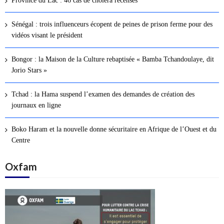
Province du Lac : 46 cas de choléra recensés
i
o
Sénégal : trois influenceurs écopent de peines de prison ferme pour des
n
vidéos visant le président
d
e
Bongor : la Maison de la Culture rebaptisée « Bamba Tchandoulaye, dit
s
Jorio Stars »
a
r
Tchad : la Hama suspend l’examen des demandes de création des
t
journaux en ligne
i
c
Boko Haram et la nouvelle donne sécuritaire en Afrique de l’Ouest et du
Centre
l
e
Oxfam
s