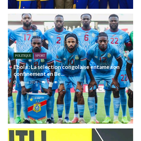
POLITIQUE
SPORT
Ebola : La sélection congolaise entame son
confinement en Be...
23 mai 2026
0
961