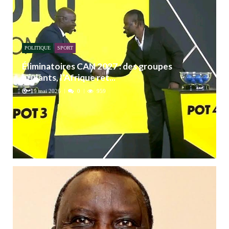
POLITIQUE
SPORT
Éliminatoires CAN 2027 : des groupes
brûlants, l’Afrique ret...
19 mai 2026
0
959