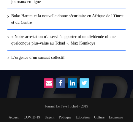
journaux en ligne
Boko Haram et la nouvelle donne sécuritaire en Afrique de l’Ouest
et du Centre
« Notre arrestation n’a servi à apporter ni un dividende ni une
quelconque plus-value au Tchad », Max Kemkoye
L’urgence d’un sursaut collectif
Journal Le Pays | Tchad - 2019
Accueil
COVID-19
Urgent
Politique
Education
Culture
Economie
International
Social
sport
Revue