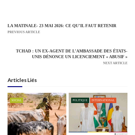
LA MATINALE- 23 MAI 2026: CE QU’IL FAUT RETENIR
N
PREVIOUS ARTICLE
a
v
TCHAD : UN EX-AGENT DE L’AMBASSADE DES ÉTATS-
i
UNIS DÉNONCE UN LICENCIEMENT « ABUSIF »
g
NEXT ARTICLE
a
t
Articles Liés
i
o
n
SOCIAL
POLITIQUE
INTERNATIONAL
d
e
l
’