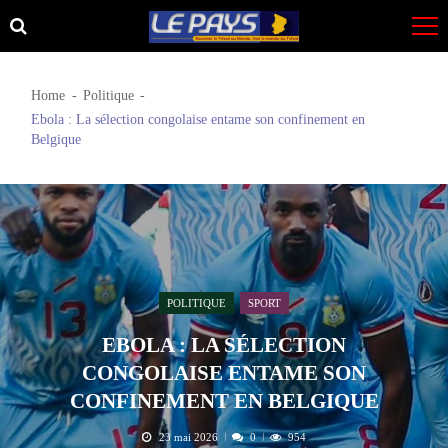
Skip
Skip
to
to
navigation
content
Home
Politique
Ebola : La sélection congolaise entame son confinement en
Belgique
POLITIQUE
SPORT
EBOLA : LA SÉLECTION
CONGOLAISE ENTAME SON
CONFINEMENT EN BELGIQUE
23 mai 2026
0
954