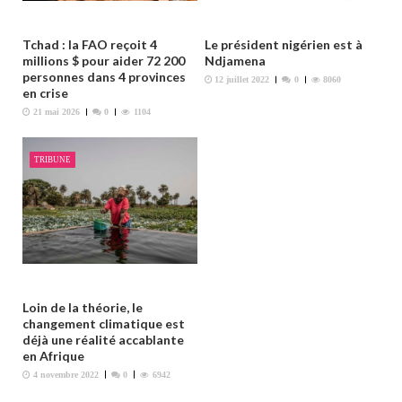
a
r
Tchad : la FAO reçoit 4
Le président nigérien est à
t
millions $ pour aider 72 200
Ndjamena
personnes dans 4 provinces
i
12 juillet 2022
0
8060
en crise
c
21 mai 2026
0
1104
l
e
TRIBUNE
Loin de la théorie, le
changement climatique est
déjà une réalité accablante
en Afrique
4 novembre 2022
0
6942