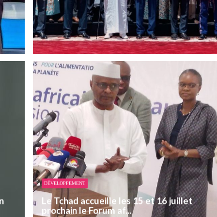
DÉVELOPPEMENT
n
Le Tchad accueille les 15 et 16 juillet
prochain le Forum af...