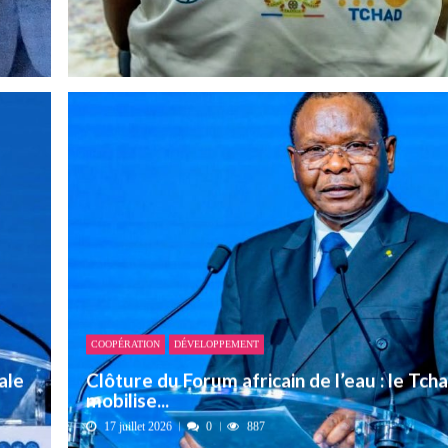
COOPÉRATION
DÉVELOPPEMENT
ale
Clôture du Forum africain de l’eau : le Tch
mobilise...
17 juillet 2026
0
887