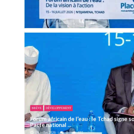
BRÈVE
DÉVELOPPEMENT
Forum africain de l’eau : le Tchad signe s
Pacte national ...
16 juillet 2026
0
681