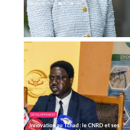
14 juillet 2026
0
796
DÉVELOPPEMENT
Innovation au Tchad : le CNRD et ses