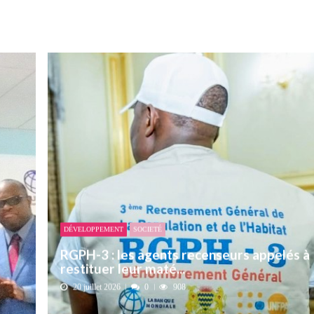
t pour honorer son ancien leader
2 AOÛT 2026
emandes de création des journaux en ligne...
4 AOÛT 2026
aire en Afrique de l’Ouest et du Ce...
4 AOÛT 2026
 ni un dividende ni une quelconque plus-...
3 AOÛT 2026
DÉVELOPPEMENT
SOCIETÉ
RGPH-3 : les agents recenseurs appelés à
restituer leur maté...
20 juillet 2026
0
908