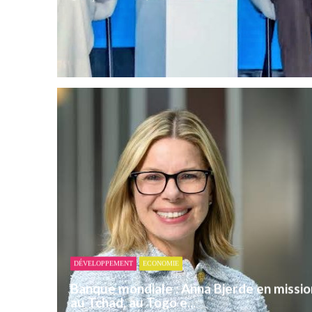
DÉVELOPPEMENT
ECONOMIE
Banque mondiale : Anna Bjerde en missio
au Tchad, au Togo e...