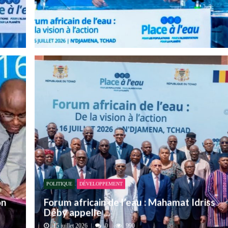
POLITIQUE
DÉVELOPPEMENT
on
Forum africain de l’eau : Mahamat Idriss
Déby appelle ...
15 juillet 2026
0
990