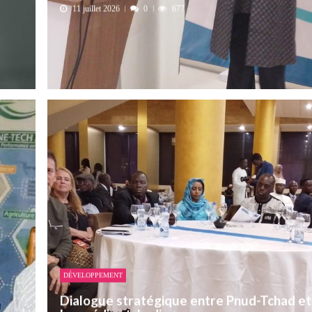
11 juillet 2026
0
677
DÉVELOPPEMENT
Dialogue stratégique entre Pnud-Tchad et