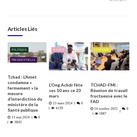
Articles Liés
POLITIQUE
SOCIETÉ
ECONOMIE
PRESIDENTIELLE
Tchad : L’Amet
condamne «
L’Ong Achdr fête
TCHAD-FMI :
fermement » la
ses 10 ans ce 23
Réunion de travail
mesure
mars
fructueuse avec le
d’interdiction du
FAD
23 mars 2024
0
ministère de la
4139
14 octobre 2025
0
Santé publique
1887
11 mai 2024
0
3843