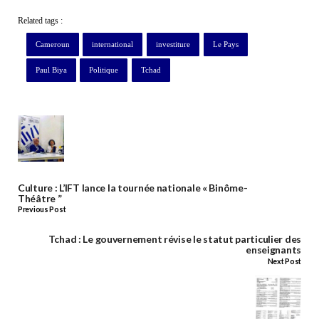
Related tags :
Cameroun
international
investiture
Le Pays
Paul Biya
Politique
Tchad
Culture : L’IFT lance la tournée nationale « Binôme-
Théâtre ”
Previous Post
Tchad : Le gouvernement révise le statut particulier des
enseignants
Next Post