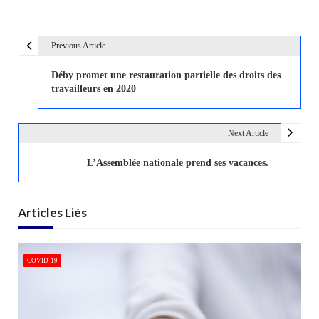
Previous Article
N
a
Déby promet une restauration partielle des droits des
v
travailleurs en 2020
i
g
Next Article
a
t
L’Assemblée nationale prend ses vacances.
i
o
Articles Liés
n
d
e
COVID-19
l
’
a