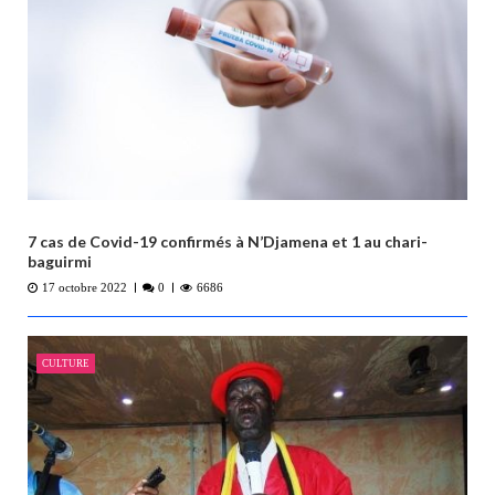
r
t
i
c
l
e
7 cas de Covid-19 confirmés à N’Djamena et 1 au chari-
baguirmi
17 octobre 2022
0
6686
CULTURE