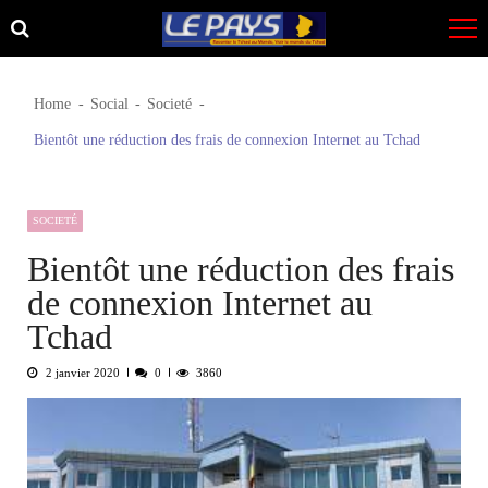
Skip
Skip
to
to
navigation
content
Home
Social
Societé
Bientôt une réduction des frais de connexion Internet au Tchad
SOCIETÉ
Bientôt une réduction des frais
de connexion Internet au
Tchad
2 janvier 2020
0
3860