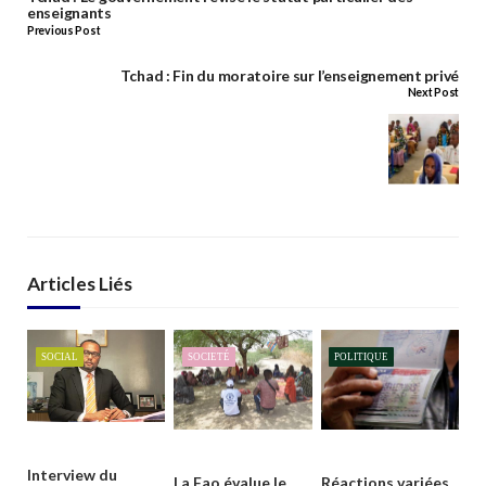
enseignants
Previous Post
Tchad : Fin du moratoire sur l’enseignement privé
Next Post
Articles Liés
SOCIAL
SOCIETÉ
POLITIQUE
Interview du
La Fao évalue le
Réactions variées