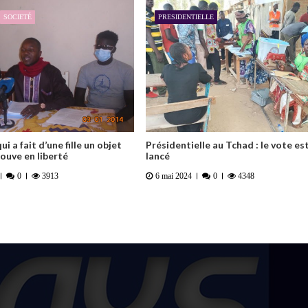
SOCIETÉ
PRESIDENTIELLE
ui a fait d’une fille un objet
Présidentielle au Tchad : le vote es
rouve en liberté
lancé
0
3913
6 mai 2024
0
4348