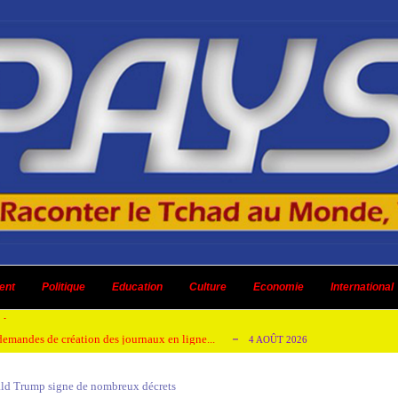
 ni un dividende ni une quelconque plus-...
3 AOÛT 2026
ent
 AOÛT 2026
Politique
Education
Culture
Economie
International
t pour honorer son ancien leader
2 AOÛT 2026
emandes de création des journaux en ligne...
4 AOÛT 2026
aire en Afrique de l’Ouest et du Ce...
4 AOÛT 2026
ald Trump signe de nombreux décrets
 ni un dividende ni une quelconque plus-...
3 AOÛT 2026