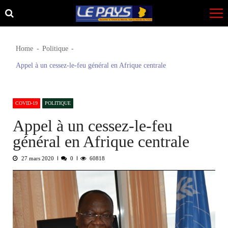
Skip
Skip
to
to
navigation
content
Home
Politique
Appel à un cessez-le-feu général en Afrique centrale
COVID-19
POLITIQUE
Appel à un cessez-le-feu
général en Afrique centrale
27 mars 2020
0
60818