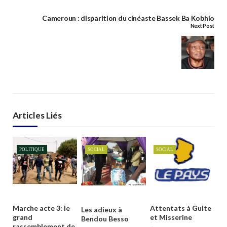
Cameroun : disparition du cinéaste Bassek Ba Kobhio
Next Post
Articles Liés
POLITIQUE
SOCIAL
SOCIAL
Marche acte 3: le
Attentats à Guite
Les adieux à
grand
et Misserine
Bendou Besso
rassemblement de