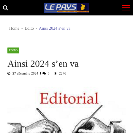
Skip
Skip
to
to
navigation
content
Home
Edito
Ainsi 2024 s’en va
EDITO
Ainsi 2024 s’en va
27 décembre 2024
0
2276