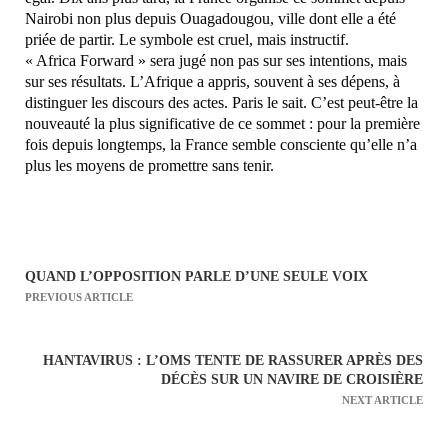
Nairobi non plus depuis Ouagadougou, ville dont elle a été
priée de partir. Le symbole est cruel, mais instructif.
« Africa Forward » sera jugé non pas sur ses intentions, mais
sur ses résultats. L’Afrique a appris, souvent à ses dépens, à
distinguer les discours des actes. Paris le sait. C’est peut-être la
nouveauté la plus significative de ce sommet : pour la première
fois depuis longtemps, la France semble consciente qu’elle n’a
plus les moyens de promettre sans tenir.
QUAND L’OPPOSITION PARLE D’UNE SEULE VOIX
N
PREVIOUS ARTICLE
a
v
HANTAVIRUS : L’OMS TENTE DE RASSURER APRÈS DES
i
DÉCÈS SUR UN NAVIRE DE CROISIÈRE
g
NEXT ARTICLE
a