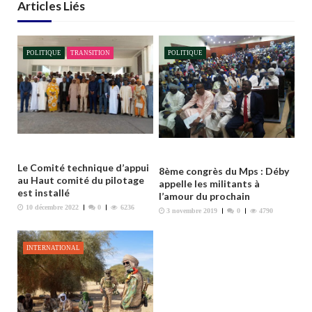
t
Articles Liés
i
o
n
POLITIQUE
TRANSITION
POLITIQUE
d
e
l
’
a
r
Le Comité technique d’appui
8ème congrès du Mps : Déby
t
au Haut comité du pilotage
appelle les militants à
est installé
l’amour du prochain
i
10 décembre 2022
0
6236
3 novembre 2019
0
4790
c
l
e
INTERNATIONAL