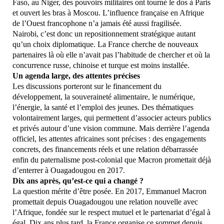
Faso, au Niger, des pouvoirs militaires ont tourné le dos à Paris
et ouvert les bras à Moscou. L’influence française en Afrique
de l’Ouest francophone n’a jamais été aussi fragilisée.
Nairobi, c’est donc un repositionnement stratégique autant
qu’un choix diplomatique. La France cherche de nouveaux
partenaires là où elle n’avait pas l’habitude de chercher et où la
concurrence russe, chinoise et turque est moins installée.
Un agenda large, des attentes précises
Les discussions porteront sur le financement du
développement, la souveraineté alimentaire, le numérique,
l’énergie, la santé et l’emploi des jeunes. Des thématiques
volontairement larges, qui permettent d’associer acteurs publics
et privés autour d’une vision commune. Mais derrière l’agenda
officiel, les attentes africaines sont précises : des engagements
concrets, des financements réels et une relation débarrassée
enfin du paternalisme post-colonial que Macron promettait déjà
d’enterrer à Ouagadougou en 2017.
Dix ans après, qu’est-ce qui a changé ?
La question mérite d’être posée. En 2017, Emmanuel Macron
promettait depuis Ouagadougou une relation nouvelle avec
l’Afrique, fondée sur le respect mutuel et le partenariat d’égal à
égal. Dix ans plus tard, la France organise ce sommet depuis