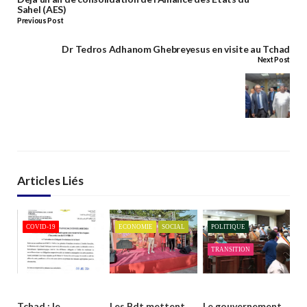
Sahel (AES)
Previous Post
Dr Tedros Adhanom Ghebreyesus en visite au Tchad
Next Post
Articles Liés
COVID-19
ECONOMIE
SOCIAL
POLITIQUE
TRANSITION
Tchad : le
Les Bdt mettent
Le gouvernement