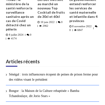
ministère de la
au marché un
entend renforcer
santé renforce la
nouveau Top
les services de
surveillance
Cocktail de fruits
santé maternelle
sanitaire après un
de 30cl et 60cl
et infantile dans 4
cas de Covid
provinces
10 juin 2022
0
détecté chez un
2962
8 novembre 2022
pèlerin
0
6847
8 juillet 2024
0
4174
Articles récents
Sénégal : trois influenceurs écopent de peines de prison ferme pour
des vidéos visant le président
Bongor : la Maison de la Culture rebaptisée « Bamba
Tchandoulaye, dit Jorio Stars »