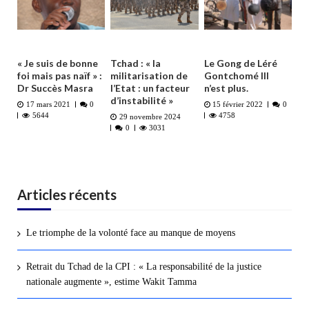
« Je suis de bonne
Tchad : « la
Le Gong de Léré
foi mais pas naïf » :
militarisation de
Gontchomé III
Dr Succès Masra
l’Etat : un facteur
n’est plus.
d’instabilité »
17 mars 2021
0
15 février 2022
0
5644
4758
29 novembre 2024
0
3031
Articles récents
Le triomphe de la volonté face au manque de moyens
Retrait du Tchad de la CPI : « La responsabilité de la justice
nationale augmente », estime Wakit Tamma