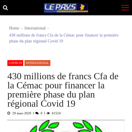
Skip
Skip
to
to
navigation
content
Home
International
430 millions de francs Cfa de la Cémac pour financer la première
phase du plan régional Covid 19
COVID-19
INTERNATIONAL
430 millions de francs Cfa de
la Cémac pour financer la
première phase du plan
régional Covid 19
29 mars 2020
0
61524