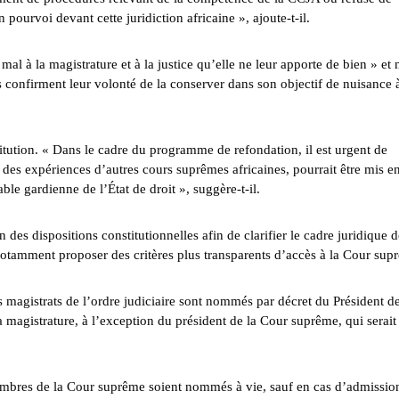
 pourvoi devant cette juridiction africaine », ajoute-t-il.
l à la magistrature et à la justice qu’elle ne leur apporte de bien » et 
cs confirment leur volonté de la conserver dans son objectif de nuisance à
titution. « Dans le cadre du programme de refondation, il est urgent de
des expériences d’autres cours suprêmes africaines, pourrait être mis e
able gardienne de l’État de droit », suggère-t-il.
 des dispositions constitutionnelles afin de clarifier le cadre juridique 
notamment proposer des critères plus transparents d’accès à la Cour sup
s magistrats de l’ordre judiciaire sont nommés par décret du Président de
magistrature, à l’exception du président de la Cour suprême, qui serait
embres de la Cour suprême soient nommés à vie, sauf en cas d’admission