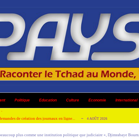
 ni un dividende ni une quelconque plus-...
3 AOÛT 2026
ent
 AOÛT 2026
Politique
Education
Culture
Economie
International
t pour honorer son ancien leader
2 AOÛT 2026
emandes de création des journaux en ligne...
4 AOÛT 2026
aire en Afrique de l’Ouest et du Ce...
4 AOÛT 2026
eaucoup plus comme une institution politique que judiciaire », Djimrabaye Bourn
 ni un dividende ni une quelconque plus-...
3 AOÛT 2026