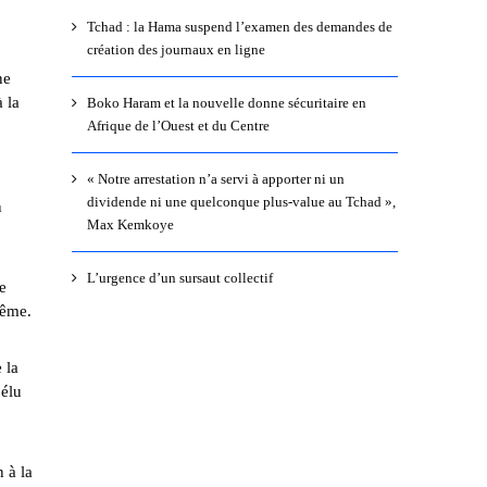
Tchad : la Hama suspend l’examen des demandes de
création des journaux en ligne
ne
 la
Boko Haram et la nouvelle donne sécuritaire en
Afrique de l’Ouest et du Centre
« Notre arrestation n’a servi à apporter ni un
dividende ni une quelconque plus-value au Tchad »,
n
Max Kemkoye
L’urgence d’un sursaut collectif
de
rême.
 la
 élu
 à la