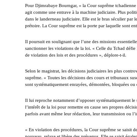
Pour Djimrabaye Bourngar, « la Cour suprême tchadienne f
agit comme une entrave à la machine judiciaire. Plus politiq
dans le landerneau judiciaire. Elle est le bras séculier par l
prétoire. La Cour suprême est la porte par laquelle sont ent
Il poursuit en soulignant que l’une des missions essentielle
sanctionner les violations de la loi. « Celle du Tchad défie l
de violation des lois et des procédures », déplore-t-il.
Selon le magistrat, les décisions judiciaires les plus contr
suprême. « Toutes les décisions des cours et tribunaux sus
sont systématiquement enrayées, démontées, bloquées ou e
Il lui reproche notamment d’opposer systématiquement le s
l’intérêt de la loi pour remettre en cause ses propres décis
parfois avant même leur rédaction, leur transmission ou l’
« En violation des procédures, la Cour suprême se saisit d
nouveau, relaxe et libère des prévenus. Elle se saisit éga