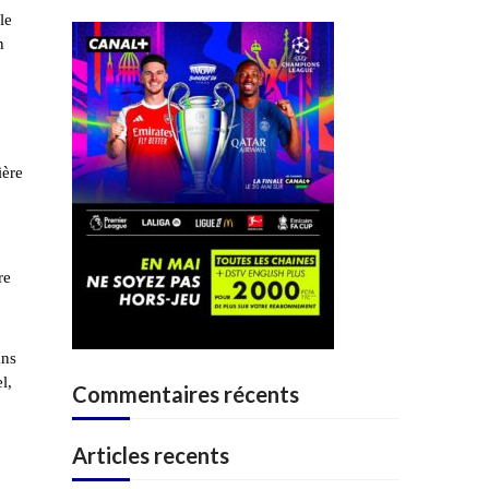
le
n
ière
re
ans
l,
Commentaires récents
Articles recents