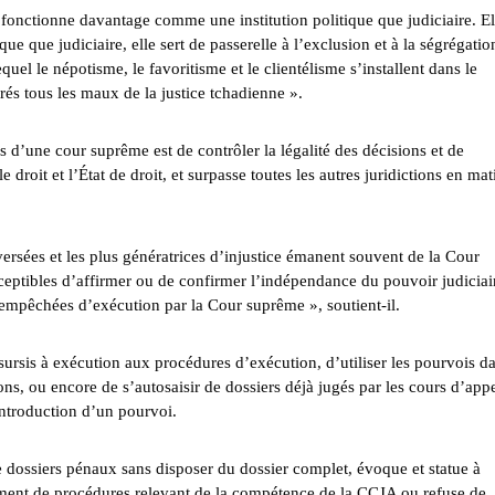
onctionne davantage comme une institution politique que judiciaire. El
ue que judiciaire, elle sert de passerelle à l’exclusion et à la ségrégatio
equel le népotisme, le favoritisme et le clientélisme s’installent dans le
rés tous les maux de la justice tchadienne ».
s d’une cour suprême est de contrôler la légalité des décisions et de
e droit et l’État de droit, et surpasse toutes les autres juridictions en mat
oversées et les plus génératrices d’injustice émanent souvent de la Cour
ceptibles d’affirmer ou de confirmer l’indépendance du pouvoir judiciai
mpêchées d’exécution par la Cour suprême », soutient-il.
ursis à exécution aux procédures d’exécution, d’utiliser les pourvois d
ions, ou encore de s’autosaisir de dossiers déjà jugés par les cours d’appe
introduction d’un pourvoi.
e dossiers pénaux sans disposer du dossier complet, évoque et statue à
lement de procédures relevant de la compétence de la CCJA ou refuse de