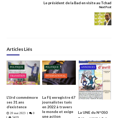
Le président de la Bad en visite au Tchad
Next Post
Articles Liés
POLITIQUE
POLITIQUE
ANNONCES
TRANSITION
INTERNATIONAL
L’Urd commémore
La Fij enregistre 67
ses 31 ans
journalistes tués
d’existence
en 2022 à travers
le monde et exige
La UNE du N°050
20 mai 2023
0
une action
5419