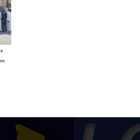
re
ion