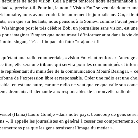
détournés de notre vision. Cela a plutôt renforcé notre détermination à
ad », précise-t-il. Pour lui, le nom ‘’Vision Fm’’ se veut de donner un
sionnaire, nous avons voulu faire autrement le journalisme. Car, si le r
faits, rien que sur les faits, nous pensons à la Somevi comme l’avait pens
 Washington post le très célèbre Bob, un journaliste sans vision, est une
n pour imaginer l’impact que notre travail d’informer aura dans la vie de
notre slogan, ’’c’est l’impact du futur’’» ajoute-t-il
 qu’étant une radio commerciale, «vision Fm vient renforcer l’ancrage d
ce titre, elle sera une tribune qui servira pour les communiqués et inform
 le représentant du ministère de la communication Mbairé Besingar, « ce
ribune de l’expression libre et responsable. Créer une radio est une cho
onsable en est une autre, car une radio ne vaut que ce que valle son conte
l d’encadrement». Il demande aux responsables de la nouvelle radio de
iovisuel (Hama) Laoro Gondje «dans notre pays, beaucoup de gens se se
ens ». Il appelle les journalistes en général à cesser ces comportements, 
 permettrons pas que les gens ternissent l’image du métier ».