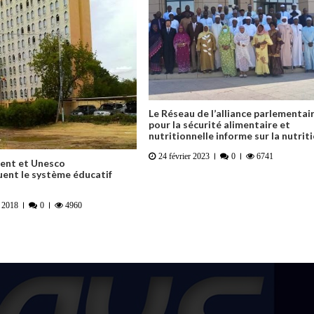
Le Réseau de l’alliance parlementai
pour la sécurité alimentaire et
nutritionnelle informe sur la nutrit
24 février 2023
0
6741
ent et Unesco
ent le système éducatif
 2018
0
4960