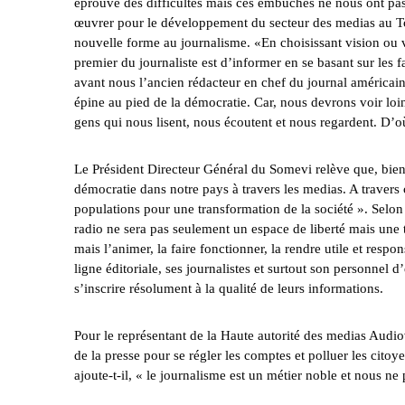
éprouvé des difficultés mais ces embuches ne nous ont pas 
œuvrer pour le développement du secteur des medias au Tch
nouvelle forme au journalisme. «En choisissant vision ou vi
premier du journaliste est d’informer en se basant sur les 
avant nous l’ancien rédacteur en chef du journal américain
épine au pied de la démocratie. Car, nous devrons voir loi
gens qui nous lisent, nous écoutent et nous regardent. D’où 
Le Président Directeur Général du Somevi relève que, bien
démocratie dans notre pays à travers les medias. A travers 
populations pour une transformation de la société ». Selon
radio ne sera pas seulement un espace de liberté mais une t
mais l’animer, la faire fonctionner, la rendre utile et resp
ligne éditoriale, ses journalistes et surtout son personne
s’inscrire résolument à la qualité de leurs informations.
Pour le représentant de la Haute autorité des medias Aud
de la presse pour se régler les comptes et polluer les citoy
ajoute-t-il, « le journalisme est un métier noble et nous ne