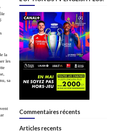
e
ôle
é
s
e la
er les
tte
se,
nu, sa
rvent
Commentaires récents
car
Articles recents