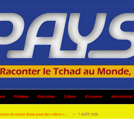
emandes de création des journaux en ligne...
4 AOÛT 2026
aire en Afrique de l’Ouest et du Ce...
ent
Politique
Education
Culture
4 AOÛT 2026
Economie
International
 ni un dividende ni une quelconque plus-...
3 AOÛT 2026
peines de prison ferme pour des vidéos v...
7 AOÛT 2026
isée « Bamba Tchandoulaye, dit Jorio Star...
7 AOÛT 2026
emandes de création des journaux en ligne...
4 AOÛT 2026