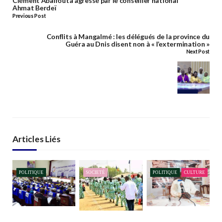
Clément Abaifouta agressé par le conseiller national
Ahmat Berdeï
Previous Post
Conflits à Mangalmé : les délégués de la province du
Guéra au Dnis disent non à « l’extermination »
Next Post
Articles Liés
POLITIQUE
SOCIETÉ
POLITIQUE
CULTURE