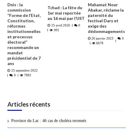
Dnis : la
Mahamat Nour
Tchad : La fête du
commission
Abakar, réclame la
1er mai reportée
“Forme de l’Etat,
paternité du
au 16 mai par l’UST
Constitution,
festival Dary et
réformes
exige des
25 avril 2026
0
991
institutionnelles
dédommagements
et processus
26 janvier 2023
0
électoral”
6678
recommande un
mandat
présidentiel de 7
ans
25 septembre 2022
0
7893
Articles récents
Province du Lac : 46 cas de choléra recensés