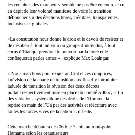
les
centaines
des
marcheurs
semble
ne
pas
être
entendu,
et
ce,
en
dépit
de leur
volonté
manifeste
de
voire
la
transition
déboucher
sur
des
élections
libres,
crédibles,
transparentes,
inclusives
et
globales.
«
La
constitution
nous
donne
le
droit
et
le
devoir
de
résister
et
de
désobéir à
tout
individu
ou
groupe
d’individus,
à
tout
corps
d’Etat
qui
prendrait
le
pouvoir
par
la
force
et
le
confisquerait
par
les
armes »,
explique
Max
Loalngar.
«
Nous
marchons
pour
exiger
au
Cmt
et
ces
complices
,
la
révision
de
la
charte
de
transition
aux
fins
d’y
introduire
la
durée
de
transition
la
révision
des
deux
décrets
portant
respectivement
mise
en
place
du
comité
Adhoc
,
la
fin
des
violations
systématique
des
droits
de
l’Homme,
la
reprise
en
main
de
l’
Ua
par
des
activités
et
réécriture
avec
toutes
les
forces
vives
de
la
nation
»
,
dit-elle.
Cette
marche
débutera
dès
06
h
le 7 août
au
rond-point
Hamama
selon
les
organisateurs.