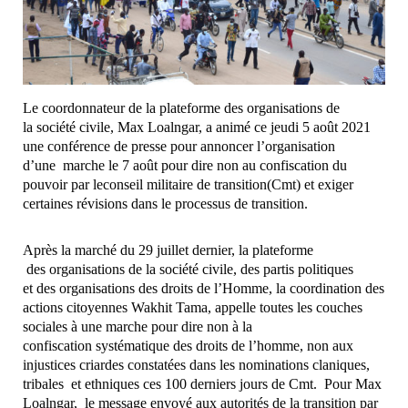
Le
coordonnateur
de
la
plateforme
des
organisations
de
la
société
civile,
Max
Loalngar,
a
animé
ce
jeudi
5
août
2021
une
conférence
de
presse
pour
annoncer
l’organisation
d’une
marche le
7
août
pour
dire
non
au
confiscation
du
pouvoir
par
le
conseil
militaire
de
transition(
Cmt
)
et
exiger
certaines
révisions dans le processus de transition.
Après
la
marché
du
29
juillet
dernier,
la
plateforme
des
organisations
de
la
société
civile,
des
partis
politiques
et
des
organisations
des
droits
de
l’Homme,
la
coordination
des
actions
citoyennes
Wakhit
Tama,
appel
le
toutes
les
couches
sociales
à
une
marche
pour
dire
non
à
la
confiscation
systématique
des
droits
de
l’homme,
non
aux
injustices
criardes
constatées
dans
les
nominations
claniques,
tribales
et
ethniques
ces
100
derniers
jours
de
Cmt.
Pour
Max
Loalngar,
le
message
envoyé
aux
autorités
de
la
transition
par