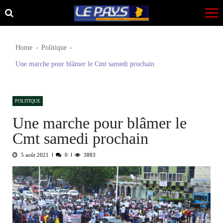
Skip
Skip
to
to
navigation
content
Home
Politique
Une marche pour blâmer le Cmt samedi prochain
POLITIQUE
Une marche pour blâmer le
Cmt samedi prochain
5 août 2021
0
3883