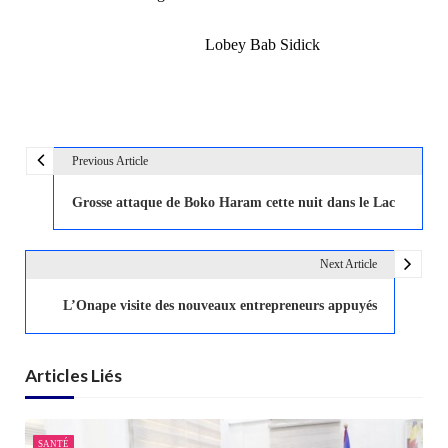
Lobey
Bab
Sidick
Previous Article
N
a
Grosse attaque de Boko Haram cette nuit dans le Lac
v
i
Next Article
g
a
L’Onape visite des nouveaux entrepreneurs appuyés
t
i
Articles Liés
o
n
d
SANTÉ