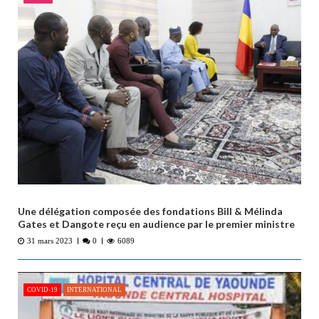
e
l
’
a
r
t
i
c
l
e
Une délégation composée des fondations Bill & Mélinda
Gates et Dangote reçu en audience par le premier ministre
31 mars 2023
0
6089
COVID-19
INTERNATIONAL