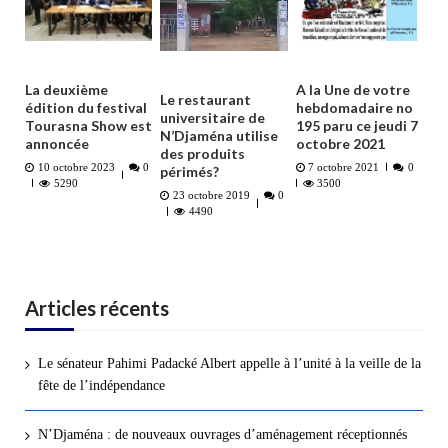
La deuxième
A la Une de votre
Le restaurant
édition du festival
hebdomadaire no
universitaire de
Tourasna Show est
195 paru ce jeudi 7
N’Djaména utilise
annoncée
octobre 2021
des produits
10 octobre 2023
0
7 octobre 2021
0
périmés?
5290
3500
23 octobre 2019
0
4490
Articles récents
Le sénateur Pahimi Padacké Albert appelle à l’unité à la veille de la
fête de l’indépendance
N’Djaména : de nouveaux ouvrages d’aménagement réceptionnés