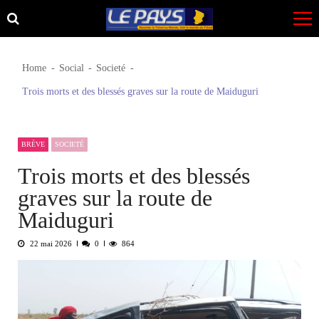
Skip
Skip
to
to
navigation
content
Home
Social
Societé
Trois morts et des blessés graves sur la route de Maiduguri
BRÈVE
SOCIETÉ
Trois morts et des blessés
graves sur la route de
Maiduguri
22 mai 2026
0
864