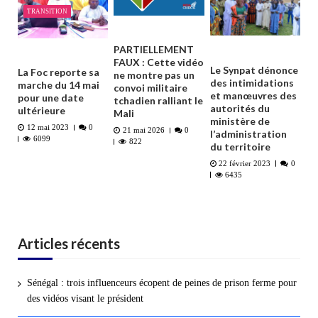
TRANSITION
PARTIELLEMENT
FAUX : Cette vidéo
Le Synpat dénonce
La Foc reporte sa
ne montre pas un
des intimidations
marche du 14 mai
convoi militaire
et manœuvres des
pour une date
tchadien ralliant le
autorités du
ultérieure
Mali
ministère de
12 mai 2023
0
21 mai 2026
0
l’administration
6099
822
du territoire
22 février 2023
0
6435
Articles récents
Sénégal : trois influenceurs écopent de peines de prison ferme pour
des vidéos visant le président