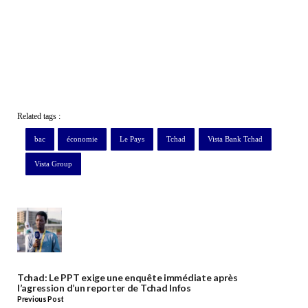
Related tags :
bac
économie
Le Pays
Tchad
Vista Bank Tchad
Vista Group
Tchad: Le PPT exige une enquête immédiate après
l’agression d’un reporter de Tchad Infos
Previous Post