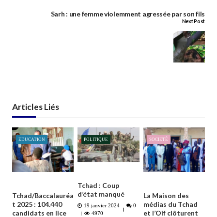
Sarh : une femme violemment agressée par son fils
Next Post
Articles Liés
EDUCATION
POLITIQUE
SOCIETÉ
Tchad : Coup
d’état manqué
Tchad/Baccalauréa
La Maison des
t 2025 : 104.440
médias du Tchad
19 janvier 2024
0
candidats en lice
et l’Oif clôturent
4970