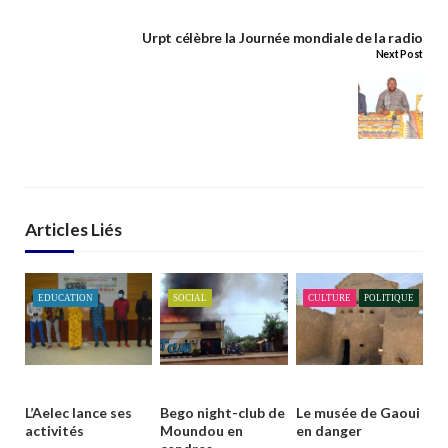
Urpt célèbre la Journée mondiale de la radio
Next Post
Articles Liés
EDUCATION
SOCIAL
CULTURE
POLITIQUE
L’Aelec lance ses
Bego night-club de
Le musée de Gaoui
activités
Moundou en
en danger