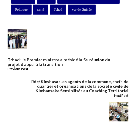
Politique
santé
Tchad
ver de Guinée
Tchad : le Premier ministre a présidé la 5e réunion du
projet d’appui à la transition
Previous Post
Rdc/ Kinshasa :Les agents de la commune, chefs de
quartier et organisations de la société civile de
Kimbanseke Sensibilisés au Coaching Territorial
Next Post