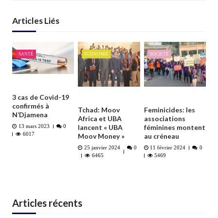
Articles Liés
SANTÉ
ECONOMIE
SOCIETÉ
3 cas de Covid-19
confirmés à
Tchad: Moov
Feminicides: les
N’Djamena
Africa et UBA
associations
lancent « UBA
féminines montent
13 mars 2023
0
6017
Moov Money »
au créneau
25 janvier 2024
0
11 février 2024
0
6465
5469
Articles récents