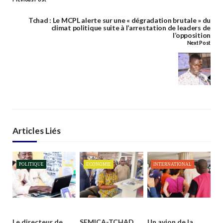
Tchad : Le MCPL alerte sur une « dégradation brutale » du
climat politique suite à l’arrestation de leaders de
l’opposition
Next Post
Articles Liés
POLITIQUE
ECONOMIE
INTERNATIONAL
Le directeur de
SEMICA-TCHAD
Un avion de la