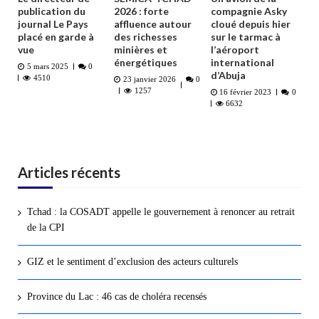
publication du
2026 : forte
compagnie Asky
journal Le Pays
affluence autour
cloué depuis hier
placé en garde à
des richesses
sur le tarmac à
vue
minières et
l’aéroport
énergétiques
international
5 mars 2025
0
d’Abuja
4510
23 janvier 2026
0
1257
16 février 2023
0
6632
Articles récents
Tchad : la COSADT appelle le gouvernement à renoncer au retrait
de la CPI
GIZ et le sentiment d’exclusion des acteurs culturels
Province du Lac : 46 cas de choléra recensés