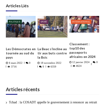
Articles Liés
POLITIQUE
SPORT
INTERNATIONAL
Classement :
top10 des
Les Démocrates en
La Beac s’incline au
passeports
tournée au sud du
tir aux buts contre
africains en 2024
pays
la Bsic
12 janvier 2024
0
6 mars 2022
0
18 novembre 2022
4624
3716
0
6359
Articles récents
Tchad : la COSADT appelle le gouvernement à renoncer au retrait