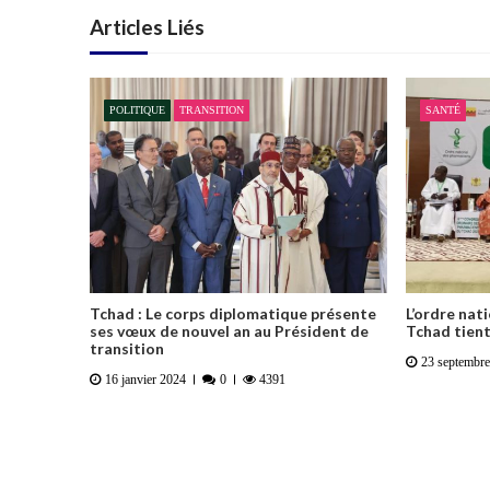
Articles Liés
POLITIQUE
TRANSITION
SANTÉ
Tchad : Le corps diplomatique présente
L’ordre nat
ses vœux de nouvel an au Président de
Tchad tient
transition
23 septembr
16 janvier 2024
0
4391