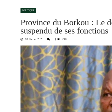
GIZ et le sentiment d’exclusion des acte
POLITIQUE
Province du Lac : 46 cas de choléra rec
Province du Borkou : Le d
Le sénateur Pahimi Padacké Albert appelle
suspendu de ses fonctions
N’Djaména : de nouveaux ouvrages d’am
Tchad : la COSADT appelle le gouvernem
18 février 2026
0
799