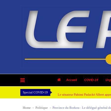
Skip
Skip
to
to
navigation
content
Journal Le Pays | Tchad
Raconter le Tchad au monde, voir le Tchad du monde.
Tchad : la COSADT appelle le gouvernem
GIZ et le sentiment d’exclusion des acte
Accueil
COVID-19
Urg
Province du Lac : 46 cas de choléra rec
Special COVID-19
Le sénateur Pahimi Padacké Albert appelle
N’Djaména : de nouveaux ouvrages d’am
Home
Politique
Province du Borkou : Le délégué général d
Tchad : la COSADT appelle le gouvernem