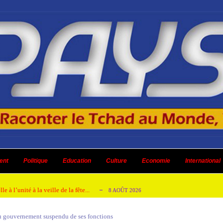
ent à renoncer au retrait de la CPI
8 AOÛT 2026
urs culturels
ent
Politique
8 AOÛT 2026
Education
Culture
Economie
International
ensés
8 AOÛT 2026
 à l’unité à la veille de la fête...
8 AOÛT 2026
énagement réceptionnés aux abords du Palais...
8 AOÛT 2026
u gouvernement suspendu de ses fonctions
ent à renoncer au retrait de la CPI
8 AOÛT 2026