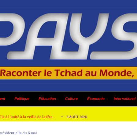
ent à renoncer au retrait de la CPI
8 AOÛT 2026
urs culturels
ent
Politique
8 AOÛT 2026
Education
Culture
Economie
International
ensés
8 AOÛT 2026
 à l’unité à la veille de la fête...
8 AOÛT 2026
énagement réceptionnés aux abords du Palais...
8 AOÛT 2026
présidentielle du 6 mai
ent à renoncer au retrait de la CPI
8 AOÛT 2026