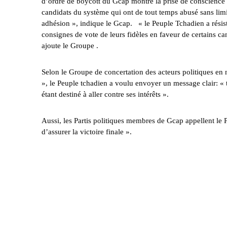
d’ordre de boycott du Gcap montre la prise de conscience d
candidats du système qui ont de tout temps abusé sans limi
adhésion », indique le Gcap. « le Peuple Tchadien a résist
consignes de vote de leurs fidèles en faveur de certains cand
ajoute le Groupe .
Selon le Groupe de concertation des acteurs politiques en
», le Peuple tchadien a voulu envoyer un message clair: «
étant destiné à aller contre ses intérêts ».
Aussi, les Partis politiques membres de Gcap appellent le P
d’assurer la victoire finale ».