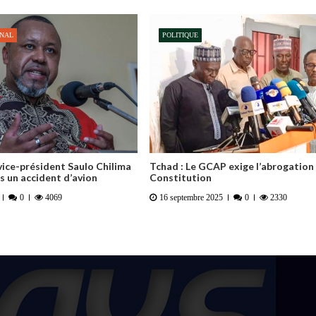
ONAL
POLITIQUE
 vice-président Saulo Chilima
Tchad : Le GCAP exige l’abrogation 
 un accident d’avion
Constitution
0
4069
16 septembre 2025
0
2330