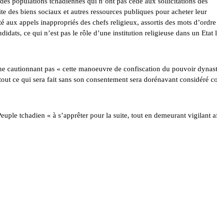
es populations tchadiennes qui n’ont pas cédé aux sollicitations des
te des biens sociaux et autres ressources publiques pour acheter leur
é aux appels inappropriés des chefs religieux, assortis des mots d’ordre
idats, ce qui n’est pas le rôle d’une institution religieuse dans un Etat l
 ne cautionnant pas « cette manoeuvre de confiscation du pouvoir dynas
 tout ce qui sera fait sans son consentement sera dorénavant considéré
euple tchadien « à s’apprêter pour la suite, tout en demeurant vigilant a