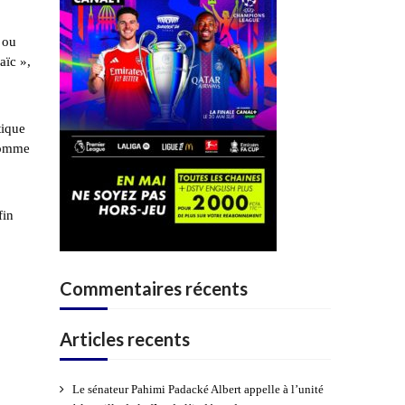
 ou
aïc »,
tique
 comme
fin
Commentaires récents
Articles recents
Le sénateur Pahimi Padacké Albert appelle à l’unité