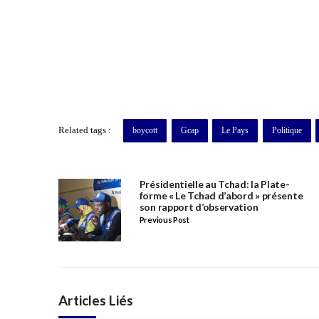
Related tags :
boycott
Gcap
Le Pays
Politique
Présidentielle au Tchad: la Plate-
forme « Le Tchad d’abord » présente
son rapport d’observation
Previous Post
Articles Liés