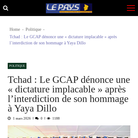
Skip
Skip
to
to
navigation
content
Home
Politique
Tchad : Le GCAP dénonce une « dictature implacable » après
l’interdiction de son hommage à Yaya Dillo
POLITIQUE
Tchad : Le GCAP dénonce une
« dictature implacable » après
l’interdiction de son hommage
à Yaya Dillo
1 mars 2026
0
1188