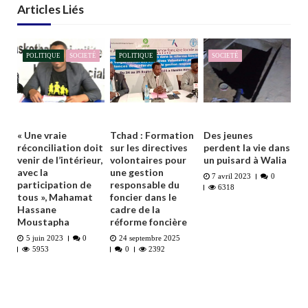
Articles Liés
POLITIQUE
SOCIETÉ
POLITIQUE
SOCIETÉ
« Une vraie
Tchad : Formation
Des jeunes
réconciliation doit
sur les directives
perdent la vie dans
venir de l’intérieur,
volontaires pour
un puisard à Walia
avec la
une gestion
7 avril 2023
0
participation de
responsable du
6318
tous », Mahamat
foncier dans le
Hassane
cadre de la
Moustapha
réforme foncière
5 juin 2023
0
24 septembre 2025
5953
0
2392