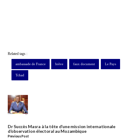
Related tags :
ambassade de France
brève
faux document
Le Pays
Tchad
Dr Succès Masra à la tête d’une mission internationale
d’observation électoral au Mozambique
Previous Post