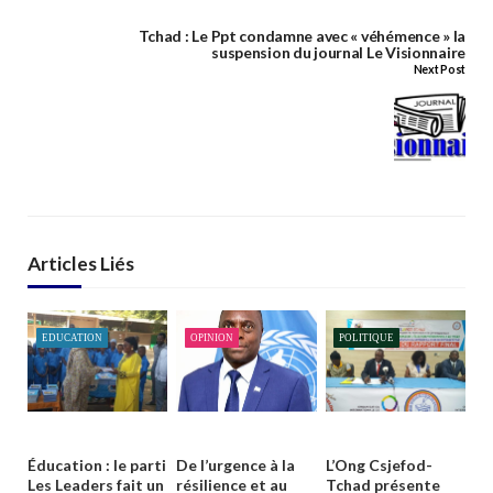
Tchad : Le Ppt condamne avec « véhémence » la
suspension du journal Le Visionnaire
Next Post
Articles Liés
EDUCATION
OPINION
POLITIQUE
Éducation : le parti
De l’urgence à la
L’Ong Csjefod-
Les Leaders fait un
résilience et au
Tchad présente