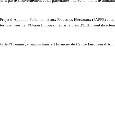
sentis par le Gouvernement et les partenaires intervenant dans le domain
 Projet d’Appui au Parlement et aux Processus Electoraux (PAPPE) et tie
ivités financées par l’Union Européenne par le biais d’ECES sont directe
its de l’Homme , « aucun transfert financier du Centre Européen d’App