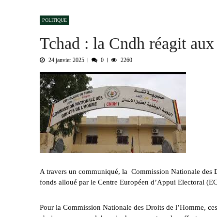
Bongor : la Maison de la Culture rebapt
POLITIQUE
Tchad : la Hama suspend l’examen des d
Tchad : la Cndh réagit aux 
GIZ et le sentiment d’exclusion des acte
Province du Lac : 46 cas de choléra rec
24 janvier 2025
0
2260
Sénégal : trois influenceurs écopent de 
A travers un communiqué, la Commission Nationale des D
fonds alloué par le Centre Européen d’Appui Electoral (EC
Pour la Commission Nationale des Droits de l’Homme, ces 