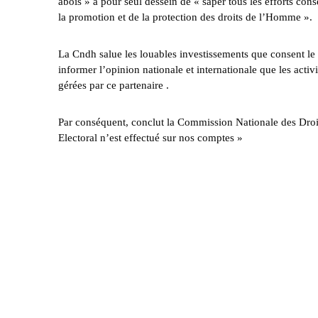
abois » a pour seul dessein de « saper tous les efforts con
la promotion et de la protection des droits de l’Homme ».
La Cndh salue les louables investissements que consent le
informer l’opinion nationale et internationale que les act
gérées par ce partenaire .
Par conséquent, conclut la Commission Nationale des Dro
Electoral n’est effectué sur nos comptes »