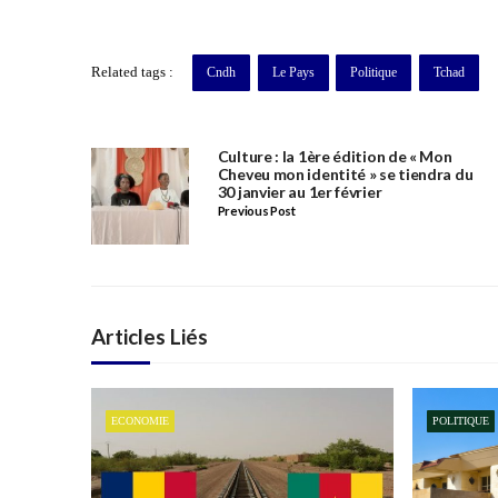
Related tags :
Cndh
Le Pays
Politique
Tchad
Culture : la 1ère édition de « Mon
Cheveu mon identité » se tiendra du
30 janvier au 1er février
Previous Post
Articles Liés
ECONOMIE
POLITIQUE