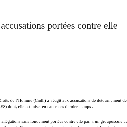
isée « Bamba Tchandoulaye, dit Jorio Star...
7 AOÛT 2026
emandes de création des journaux en ligne...
4 AOÛT 2026
accusations portées contre elle
urs culturels
8 AOÛT 2026
ensés
8 AOÛT 2026
peines de prison ferme pour des vidéos v...
7 AOÛT 2026
roits de l’Homme (Cndh) a réagit aux accusations de détournement de
ES) dont, elle est mise en cause ces derniers temps .
allégations sans fondement portées contre elle par, « un groupuscule a